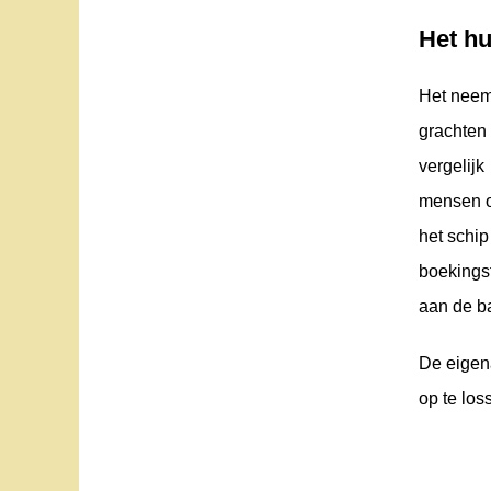
Het hu
Het neemt
grachten
vergelij
mensen o
het schip
boekingsf
aan de ba
De eigena
op te los