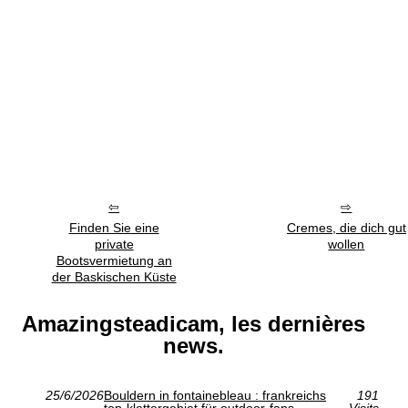
Finden Sie eine
Cremes, die dich gut
private
wollen
Bootsvermietung an
der Baskischen Küste
Amazingsteadicam, les dernières
news.
25/6/2026
Bouldern in fontainebleau : frankreichs
191
top-klettergebiet für outdoor-fans
Visits