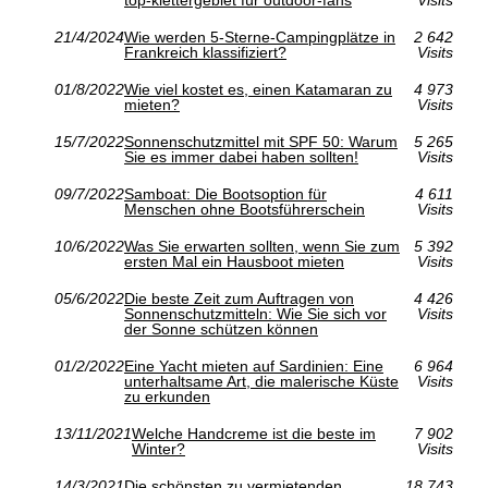
21/4/2024
Wie werden 5-Sterne-Campingplätze in
2 642
Frankreich klassifiziert?
Visits
01/8/2022
Wie viel kostet es, einen Katamaran zu
4 973
mieten?
Visits
15/7/2022
Sonnenschutzmittel mit SPF 50: Warum
5 265
Sie es immer dabei haben sollten!
Visits
09/7/2022
Samboat: Die Bootsoption für
4 611
Menschen ohne Bootsführerschein
Visits
10/6/2022
Was Sie erwarten sollten, wenn Sie zum
5 392
ersten Mal ein Hausboot mieten
Visits
05/6/2022
Die beste Zeit zum Auftragen von
4 426
Sonnenschutzmitteln: Wie Sie sich vor
Visits
der Sonne schützen können
01/2/2022
Eine Yacht mieten auf Sardinien: Eine
6 964
unterhaltsame Art, die malerische Küste
Visits
zu erkunden
13/11/2021
Welche Handcreme ist die beste im
7 902
Winter?
Visits
14/3/2021
Die schönsten zu vermietenden
18 743